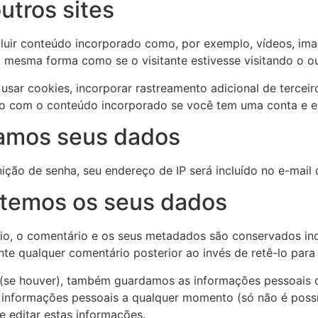
utros sites
cluir conteúdo incorporado como, por exemplo, vídeos, ima
mesma forma como se o visitante estivesse visitando o out
usar cookies, incorporar rastreamento adicional de terceir
ção com o conteúdo incorporado se você tem uma conta e e
amos seus dados
nição de senha, seu endereço de IP será incluído no e-mail 
temos os seus dados
io, o comentário e os seus metadados são conservados ind
te qualquer comentário posterior ao invés de retê-lo par
e (se houver), também guardamos as informações pessoais q
s informações pessoais a qualquer momento (só não é possí
 editar estas informações.